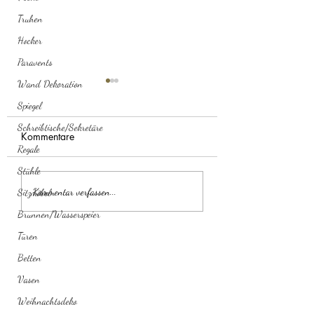
Truhen
Hocker
Paravents
Wand Dekoration
Spiegel
Schreibtische/Sekretäre
Kommentare
Regale
Brosche Geige
Brosche Krabbe
Stühle
Kommentar verfassen...
Sitzmöbel
Brunnen/Wasserspeier
Türen
Betten
Vasen
Weihnachtsdeko