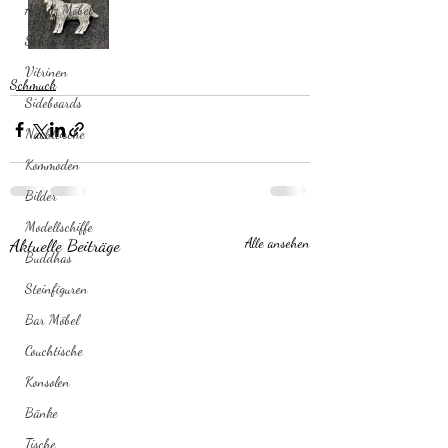
Altholz Möbel
Schränke
Vitrinen
Schmuck
Sideboards
Nachttische
Kommoden
Bilder
Modellschiffe
Aktuelle Beiträge
Alle ansehen
Buddhas
Steinfiguren
Bar Möbel
Couchtische
Konsolen
Bänke
Tische