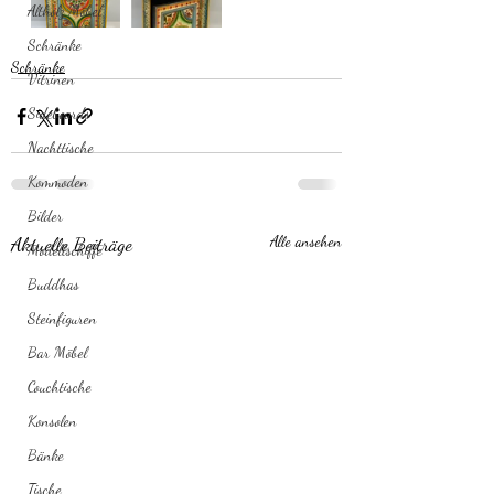
Altholz Möbel
Schränke
Schränke
Vitrinen
Sideboards
Nachttische
Kommoden
Bilder
Aktuelle Beiträge
Alle ansehen
Modellschiffe
Buddhas
Steinfiguren
Bar Möbel
Couchtische
Konsolen
Bänke
Tische