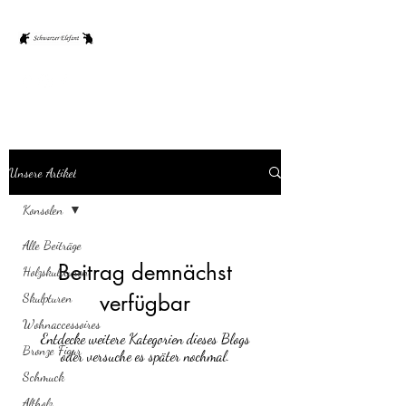
Unsere Artikel
Konsolen
Alle Beiträge
Beitrag demnächst
Holzskulpturen
verfügbar
Skulpturen
Wohnaccessoires
Entdecke weitere Kategorien dieses Blogs
Bronze Figur
oder versuche es später nochmal.
Schmuck
Altholz