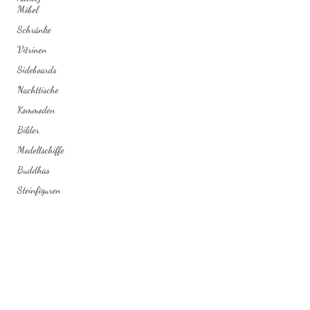
Möbel
Schränke
Vitrinen
Sideboards
Nachttische
Kommoden
Bilder
Modellschiffe
Buddhas
Steinfiguren
Bar Möbel
Couchtische
Abo-Formular
Konsolen
Bänke
Tische
Einreichen