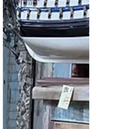
Schmuck
Altholz
Möbel
Schränke
Vitrinen
Sideboards
Nachttische
Kommoden
Bilder
Modellschiffe
Buddhas
Steinfiguren
Bar
Möbel
Couchtische
Konsolen
Bänke