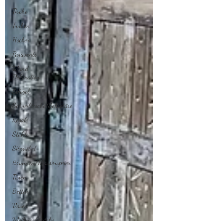
Tische
Truhen
Hocker
Paravents
Wand
Dekoration
Spiegel
Schreibtische/Sekretäre
Regale
Stühle
Sitzmöbel
Brunnen/Wasserspeier
Türen
Betten
Vasen
Weihnachtsdeko