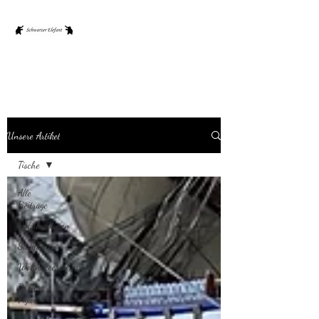
Unsere Artikel
Tische
Alle
Beiträge
Holzskulpturen
Skulpturen
Wohnaccessoires
Bronze
Figur