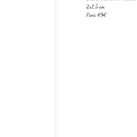
2x1,5 cm
Preis 49€
Regale
Stühle
Sitzmöbel