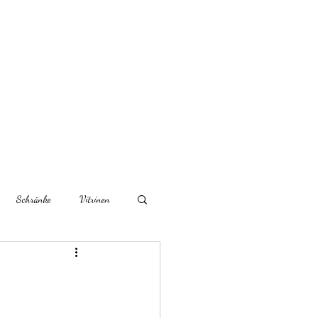
rtikel
Über uns
Kontaktieren Sie uns
Schränke
Vitrinen
r Möbel
Couchtische
Schreibtische/Sekretäre