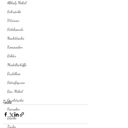
Altholz Möbel
Schränke
Vitrinen
Sideboards
Nachttische
Kommoden
Bilder
Modellschiffe
Buddhas
Steinfiguren
Bar Möbel
Couchtische
Tische
Konsolen
Bänke
Tische