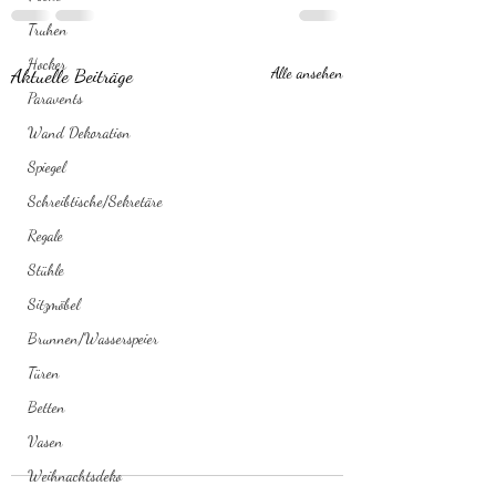
Truhen
Hocker
Aktuelle Beiträge
Alle ansehen
Paravents
Wand Dekoration
Spiegel
Schreibtische/Sekretäre
Regale
Stühle
Sitzmöbel
Brunnen/Wasserspeier
Türen
Betten
Vasen
Weihnachtsdeko