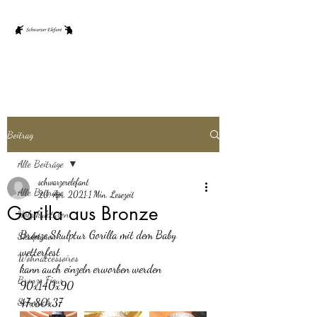
Beitrag
Alle Beiträge
schwarzerelefant
Alle Beiträge
20. Apr. 2021
1 Min. Lesezeit
Gorilla aus Bronze
Holzskulpturen
Bronze Skulptur Gorilla mit dem Baby
Skulpturen
wetterfest
Wohnaccessoires
kann auch einzeln erworben werden
Bronze Figur
90x140x90
Schmuck
47x80x37