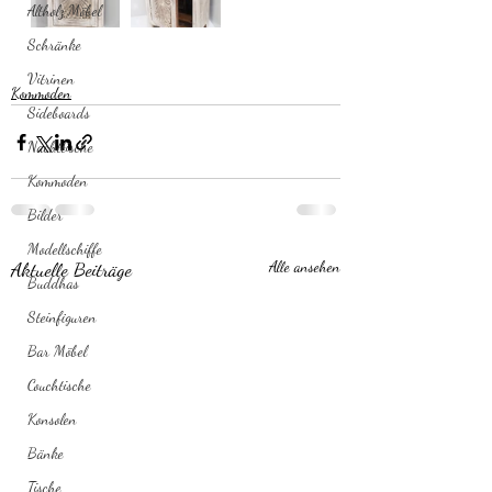
Altholz Möbel
Schränke
Vitrinen
Kommoden
Sideboards
Nachttische
Kommoden
Bilder
Modellschiffe
Aktuelle Beiträge
Alle ansehen
Buddhas
Steinfiguren
Bar Möbel
Couchtische
Konsolen
Bänke
Tische