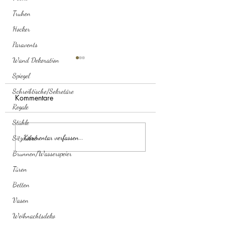
Truhen
Hocker
Paravents
Wand Dekoration
Spiegel
Schreibtische/Sekretäre
Kommentare
Regale
Stühle
Kommode chinesi
Kommode Schmetterling
Kommentar verfassen...
Sitzmöbel
Brunnen/Wasserspeier
Türen
Betten
Vasen
Weihnachtsdeko