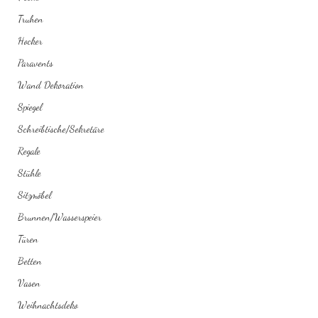
Truhen
Hocker
Paravents
Wand Dekoration
Spiegel
Schreibtische/Sekretäre
Regale
Stühle
Sitzmöbel
Brunnen/Wasserspeier
Türen
Betten
Vasen
Weihnachtsdeko