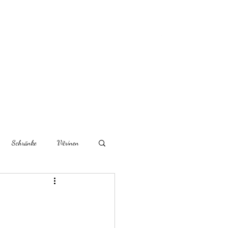
rtikel
Über uns
Kontaktieren Sie uns
Schränke
Vitrinen
r Möbel
Couchtische
Schreibtische/Sekretäre