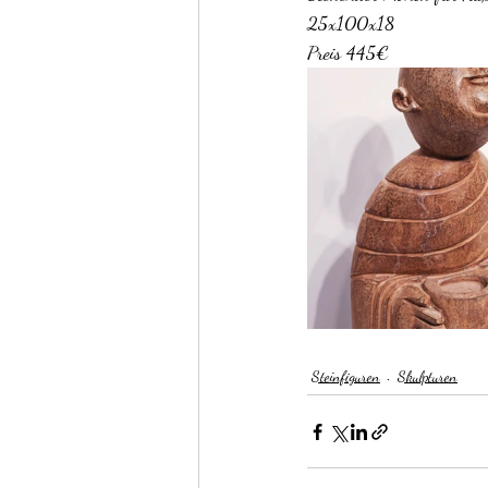
25x100x18
Preis 445€
Regale
Stühle
Sitzmöbel
Steinfiguren
Skulpturen