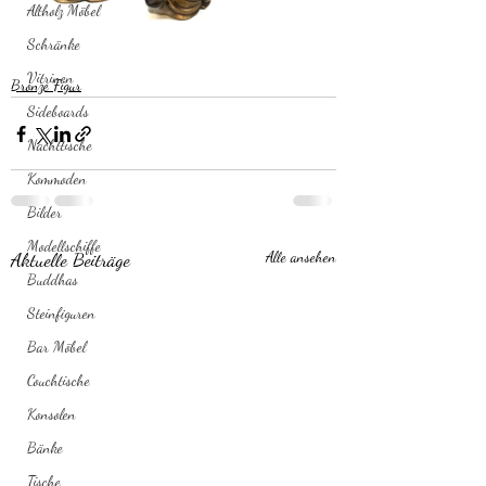
Altholz Möbel
Schränke
Vitrinen
Bronze Figur
Sideboards
Nachttische
Kommoden
Bilder
Modellschiffe
Aktuelle Beiträge
Alle ansehen
Buddhas
Steinfiguren
Bar Möbel
Couchtische
Konsolen
Bänke
Tische