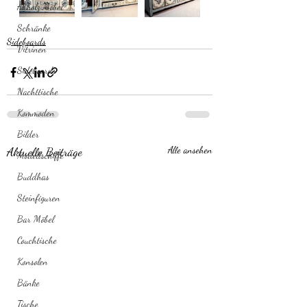
Altholz Möbel
Schränke
Sideboards
Vitrinen
Sideboards
Nachttische
Kommoden
Bilder
Aktuelle Beiträge
Alle ansehen
Modellschiffe
Buddhas
Steinfiguren
Bar Möbel
Couchtische
Konsolen
Bänke
Tische