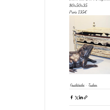
80x50x35
Preis 135€
Regale
Stühle
Sitzmöbel
Couchtische
Truhen