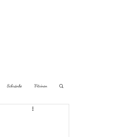
rtikel
Über uns
Kontaktieren Sie uns
Schränke
Vitrinen
r Möbel
Couchtische
Schreibtische/Sekretäre